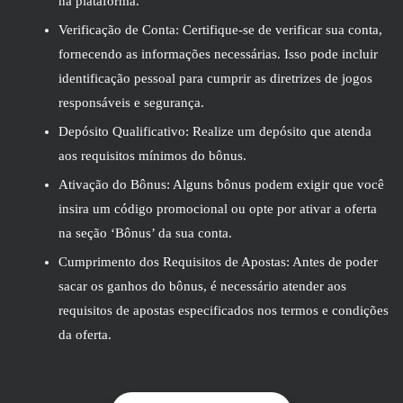
na plataforma.
Verificação de Conta: Certifique-se de verificar sua conta,
fornecendo as informações necessárias. Isso pode incluir
identificação pessoal para cumprir as diretrizes de jogos
responsáveis e segurança.
Depósito Qualificativo: Realize um depósito que atenda
aos requisitos mínimos do bônus.
Ativação do Bônus: Alguns bônus podem exigir que você
insira um código promocional ou opte por ativar a oferta
na seção ‘Bônus’ da sua conta.
Cumprimento dos Requisitos de Apostas: Antes de poder
sacar os ganhos do bônus, é necessário atender aos
requisitos de apostas especificados nos termos e condições
da oferta.