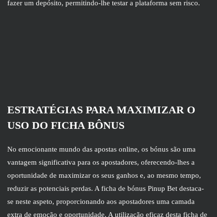
fazer um depósito, permitindo-lhe testar a plataforma sem risco.
ESTRATÉGIAS PARA MAXIMIZAR O
USO DO FICHA BÔNUS
No emocionante mundo das apostas online, os bónus são uma
vantagem significativa para os apostadores, oferecendo-lhes a
oportunidade de maximizar os seus ganhos e, ao mesmo tempo,
reduzir as potenciais perdas. A ficha de bónus Pinup Bet destaca-
se neste aspeto, proporcionando aos apostadores uma camada
extra de emoção e oportunidade. A utilização eficaz desta ficha de