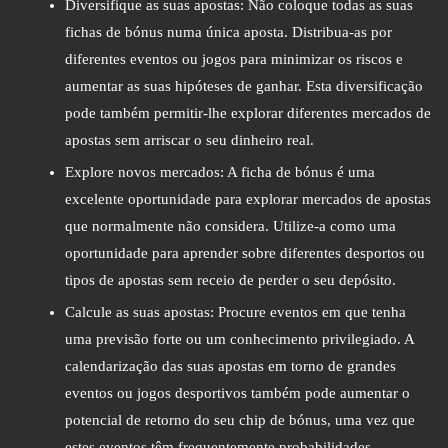
Diversifique as suas apostas: Não coloque todas as suas
fichas de bónus numa única aposta. Distribua-as por
diferentes eventos ou jogos para minimizar os riscos e
aumentar as suas hipóteses de ganhar. Esta diversificação
pode também permitir-lhe explorar diferentes mercados de
apostas sem arriscar o seu dinheiro real.
Explore novos mercados: A ficha de bónus é uma
excelente oportunidade para explorar mercados de apostas
que normalmente não considera. Utilize-a como uma
oportunidade para aprender sobre diferentes desportos ou
tipos de apostas sem receio de perder o seu depósito.
Calcule as suas apostas: Procure eventos em que tenha
uma previsão forte ou um conhecimento privilegiado. A
calendarização das suas apostas em torno de grandes
eventos ou jogos desportivos também pode aumentar o
potencial de retorno do seu chip de bónus, uma vez que
estes eventos têm frequentemente probabilidades