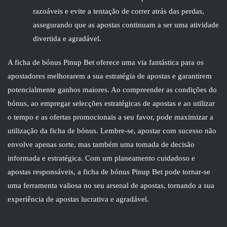
razoáveis e evite a tentação de correr atrás das perdas,
assegurando que as apostas continuam a ser uma atividade
divertida e agradável.
A ficha de bónus Pinup Bet oferece uma via fantástica para os
apostadores melhorarem a sua estratégia de apostas e garantirem
potencialmente ganhos maiores. Ao compreender as condições do
bónus, ao empregar selecções estratégicas de apostas e ao utilizar
o tempo e as ofertas promocionais a seu favor, pode maximizar a
utilização da ficha de bónus. Lembre-se, apostar com sucesso não
envolve apenas sorte, mas também uma tomada de decisão
informada e estratégica. Com um planeamento cuidadoso e
apostas responsáveis, a ficha de bónus Pinup Bet pode tornar-se
uma ferramenta valiosa no seu arsenal de apostas, tornando a sua
experiência de apostas lucrativa e agradável.