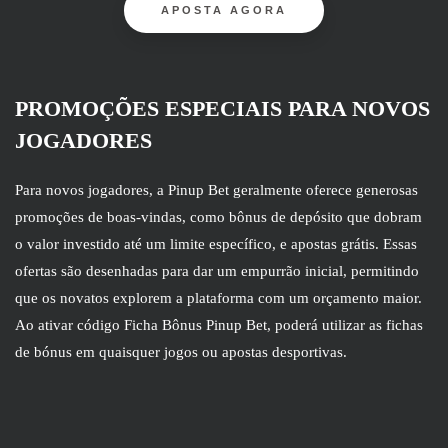
APOSTA AGORA
PROMOÇÕES ESPECIAIS PARA NOVOS
JOGADORES
Para novos jogadores, a Pinup Bet geralmente oferece generosas
promoções de boas-vindas, como bônus de depósito que dobram
o valor investido até um limite específico, e apostas grátis. Essas
ofertas são desenhadas para dar um empurrão inicial, permitindo
que os novatos explorem a plataforma com um orçamento maior.
Ao ativar código Ficha Bônus Pinup Bet, poderá utilizar as fichas
de bónus em quaisquer jogos ou apostas desportivas.