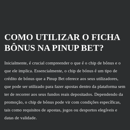
COMO UTILIZAR O FICHA
BÔNUS NA PINUP BET?
Inicialmente, é crucial compreender o que é o chip de bónus e o
que ele implica. Essencialmente, o chip de bónus é um tipo de
crédito de bónus que a Pinup Bet oferece aos seus utilizadores,
que pode ser utilizado para fazer apostas dentro da plataforma sem
ter de recorrer aos seus fundos reais depositados. Dependendo da
promoção, o chip de bónus pode vir com condições específicas,
tais como requisitos de apostas, jogos ou desportos elegíveis e
datas de validade.