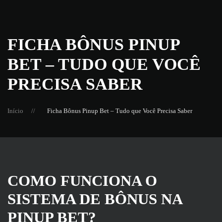
Skip
to
FICHA BÔNUS PINUP
main
BET – TUDO QUE VOCÊ
content
PRECISA SABER
Início
Ficha Bônus Pinup Bet – Tudo que Você Precisa Saber
COMO FUNCIONA O
SISTEMA DE BÔNUS NA
PINUP BET?