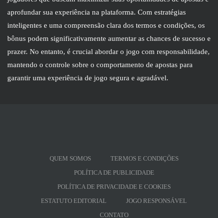
aprofundar sua experiência na plataforma. Com estratégias
inteligentes e uma compreensão clara dos termos e condições, os
bônus podem significativamente aumentar as chances de sucesso e
prazer. No entanto, é crucial abordar o jogo com responsabilidade,
mantendo o controle sobre o comportamento de apostas para
garantir uma experiência de jogo segura e agradável.
QUEM SOMOS
TERMOS E CONDIÇÕES
POLÍTICA DE PUBLICIDADE
POLÍTICA DE PRIVACIDADE E COOKIES
ESTATUTO EDITORIAL
JOGO RESPONSÁVEL
CONTATO