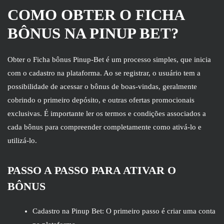
COMO OBTER O FICHA
BÔNUS NA PINUP BET?
Obter o Ficha bônus Pinup-Bet é um processo simples, que inicia
com o cadastro na plataforma. Ao se registrar, o usuário tem a
possibilidade de acessar o bônus de boas-vindas, geralmente
cobrindo o primeiro depósito, e outras ofertas promocionais
exclusivas. É importante ler os termos e condições associados a
cada bônus para compreender completamente como ativá-lo e
utilizá-lo.
PASSO A PASSO PARA ATIVAR O
BÔNUS
Cadastro na Pinup Bet: O primeiro passo é criar uma conta