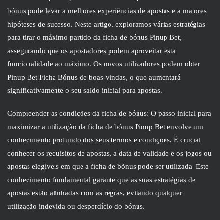
bónus pode levar a melhores experiências de apostas e a maiores
hipóteses de sucesso. Neste artigo, exploramos várias estratégias
para tirar o máximo partido da ficha de bónus Pinup Bet,
assegurando que os apostadores podem aproveitar esta
funcionalidade ao máximo. Os novos utilizadores podem obter
Pinup Bet Ficha Bónus de boas-vindas, o que aumentará
significativamente o seu saldo inicial para apostas.
Compreender as condições da ficha de bónus: O passo inicial para
maximizar a utilização da ficha de bónus Pinup Bet envolve um
conhecimento profundo dos seus termos e condições. É crucial
conhecer os requisitos de apostas, a data de validade e os jogos ou
apostas elegíveis em que a ficha de bónus pode ser utilizada. Este
conhecimento fundamental garante que as suas estratégias de
apostas estão alinhadas com as regras, evitando qualquer
utilização indevida ou desperdício do bónus.