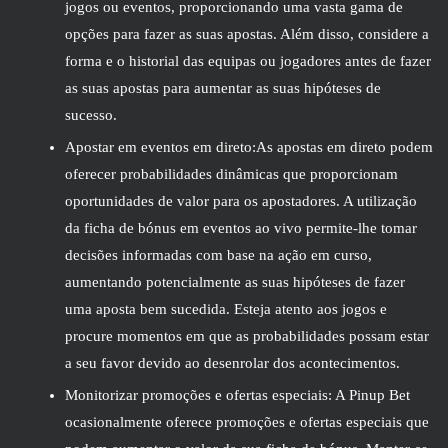
jogos ou eventos, proporcionando uma vasta gama de
opções para fazer as suas apostas. Além disso, considere a
forma e o historial das equipas ou jogadores antes de fazer
as suas apostas para aumentar as suas hipóteses de
sucesso.
Apostar em eventos em direto:As apostas em direto podem
oferecer probabilidades dinâmicas que proporcionam
oportunidades de valor para os apostadores. A utilização
da ficha de bónus em eventos ao vivo permite-lhe tomar
decisões informadas com base na ação em curso,
aumentando potencialmente as suas hipóteses de fazer
uma aposta bem sucedida. Esteja atento aos jogos e
procure momentos em que as probabilidades possam estar
a seu favor devido ao desenrolar dos acontecimentos.
Monitorizar promoções e ofertas especiais: A Pinup Bet
ocasionalmente oferece promoções e ofertas especiais que