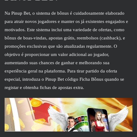
Na Pinup Bet, o sistema de bônus é cuidadosamente elaborado
para atrair novos jogadores e manter os já existentes engajados e
motivados. Este sistema inclui uma variedade de ofertas, como
bônus de boas-vindas, apostas grátis, reembolsos (cashback), e
promoções exclusivas que são atualizadas regularmente. O
objetivo é proporcionar um valor adicional ao jogador,
aumentando suas chances de ganhar e melhorando sua
experiência geral na plataforma. Para tirar partido da oferta
especial, introduza o Pinup Bet código Ficha Bônus quando se
registar e obtenha fichas de apostas extra.