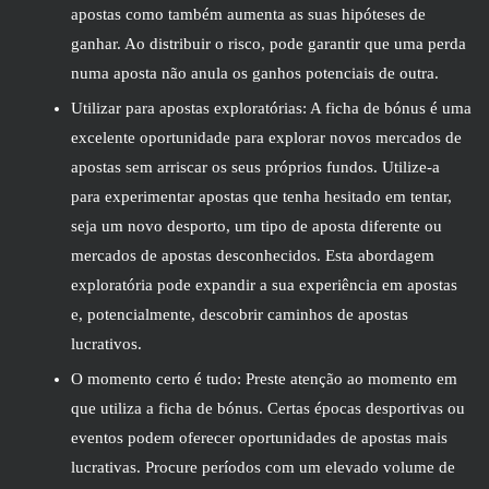
apostas como também aumenta as suas hipóteses de
ganhar. Ao distribuir o risco, pode garantir que uma perda
numa aposta não anula os ganhos potenciais de outra.
Utilizar para apostas exploratórias: A ficha de bónus é uma
excelente oportunidade para explorar novos mercados de
apostas sem arriscar os seus próprios fundos. Utilize-a
para experimentar apostas que tenha hesitado em tentar,
seja um novo desporto, um tipo de aposta diferente ou
mercados de apostas desconhecidos. Esta abordagem
exploratória pode expandir a sua experiência em apostas
e, potencialmente, descobrir caminhos de apostas
lucrativos.
O momento certo é tudo: Preste atenção ao momento em
que utiliza a ficha de bónus. Certas épocas desportivas ou
eventos podem oferecer oportunidades de apostas mais
lucrativas. Procure períodos com um elevado volume de