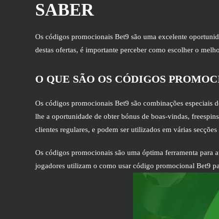
SABER
Os códigos promocionais Bet9 são uma excelente oportunidad
destas ofertas, é importante perceber como escolher o melh
O QUE SÃO OS CÓDIGOS PROMOC
Os códigos promocionais Bet9 são combinações especiais d
lhe a oportunidade de obter bónus de boas-vindas, freespins
clientes regulares, e podem ser utilizados em várias secções
Os códigos promocionais são uma óptima ferramenta para au
jogadores utilizam o como usar código promocional Bet9 par