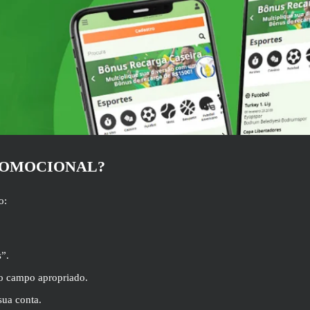
ROMOCIONAL?
o:
”.
no campo apropriado.
sua conta.