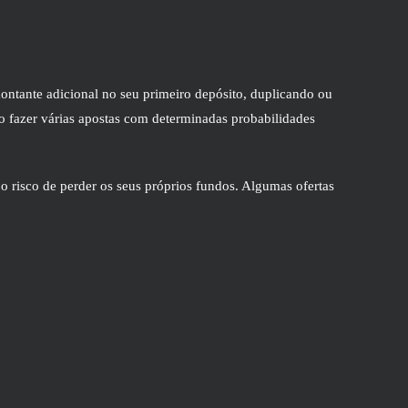
ontante adicional no seu primeiro depósito, duplicando ou
mo fazer várias apostas com determinadas probabilidades
o risco de perder os seus próprios fundos. Algumas ofertas