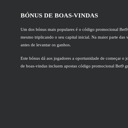
BÓNUS DE BOAS-VINDAS
Um dos bónus mais populares é o código promocional Bet9 n
mesmo triplicando o seu capital inicial. Na maior parte das
antes de levantar os ganhos.
Este bónus dá aos jogadores a oportunidade de começar o jo
de boas-vindas incluem apostas código promocional Bet9 grá