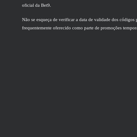
oficial da Bet9.
Não se esqueça de verificar a data de validade dos códigos
frequentemente oferecido como parte de promoções temporári