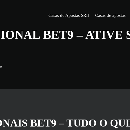
Casas de Apostas SRIJ
Casas de apostas
ONAL BET9 – ATIVE 
vo
AIS BET9 – TUDO O QUE