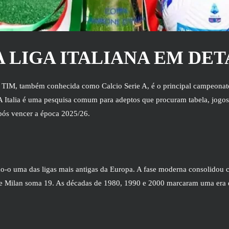
– A LIGA ITALIANA EM DE
 A TIM, também conhecida como Calcio Serie A, é o principal campeonato 
 A Italia é uma pesquisa comum para adeptos que procuram tabela, jogos,
após vencer a época 2025/26.
o-o uma das ligas mais antigas da Europa. A fase moderna consolidou c
21 e Milan soma 19. As décadas de 1980, 1990 e 2000 marcaram uma era 