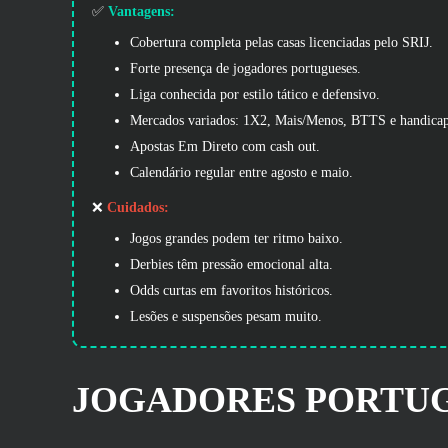
✅
Vantagens:
Cobertura completa pelas casas licenciadas pelo SRIJ.
Forte presença de jogadores portugueses.
Liga conhecida por estilo tático e defensivo.
Mercados variados: 1X2, Mais/Menos, BTTS e handicap
Apostas Em Direto com cash out.
Calendário regular entre agosto e maio.
❌
Cuidados:
Jogos grandes podem ter ritmo baixo.
Derbies têm pressão emocional alta.
Odds curtas em favoritos históricos.
Lesões e suspensões pesam muito.
JOGADORES PORTUG