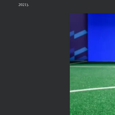
2021).