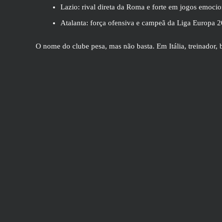
Lazio: rival direta da Roma e forte em jogos emocio
Atalanta: força ofensiva e campeã da Liga Europa 2
O nome do clube pesa, mas não basta. Em Itália, treinador,