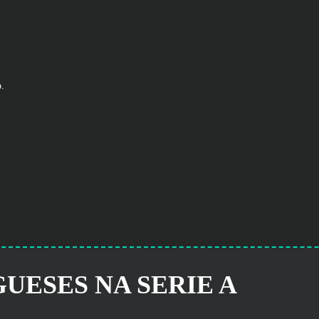
.
UESES NA SERIE A