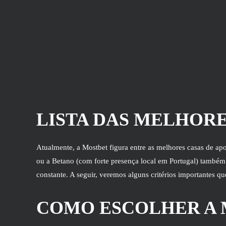
LISTA DAS MELHORE
Atualmente, a Mostbet figura entre as melhores casas de ap
ou a Betano (com forte presença local em Portugal) também e
constante. A seguir, veremos alguns critérios importantes 
COMO ESCOLHER A 