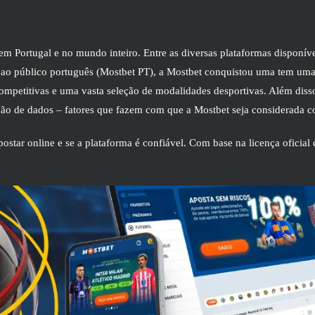
em Portugal e no mundo inteiro. Entre as diversas plataformas disponí
e ao público português (Mostbet PT), a Mostbet conquistou uma tem um
mpetitivas e uma vasta seleção de modalidades desportivas. Além disso
ção de dados – fatores que fazem com que a Mostbet seja considerada co
ostar online e se a plataforma é confiável. Com base na licença oficial