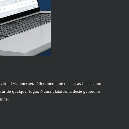
rtual via internet. Diferentemente das casas físicas, um
tir de qualquer lugar. Numa plataforma deste género, o
line.