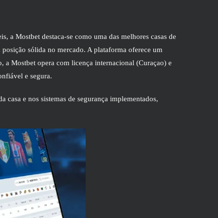
veis, a Mostbet destaca-se como uma das melhores casas de
a posição sólida no mercado. A plataforma oferece um
, a Mostbet opera com licença internacional (Curaçao) e
nfiável e segura.
 da casa e nos sistemas de segurança implementados,