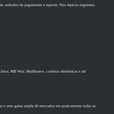
odds, métodos de pagamento e suporte. Nos tópicos seguintes,
rios, MB Way, Multibanco, carteiras eletrónicas e até
vas e uma gama ampla de mercados em praticamente todas as