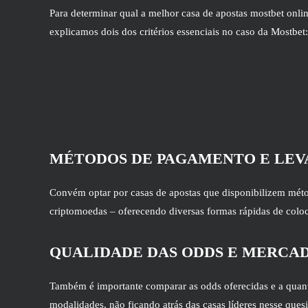
Para determinar qual a melhor casa de apostas mostbet onlin
explicamos dois dos critérios essenciais no caso da Mostbet:
MÉTODOS DE PAGAMENTO E LE
Convém optar por casas de apostas que disponibilizem métod
criptomoedas – oferecendo diversas formas rápidas de coloca
QUALIDADE DAS ODDS E MERCAD
Também é importante comparar as odds oferecidas e a quan
modalidades, não ficando atrás das casas líderes nesse quesi