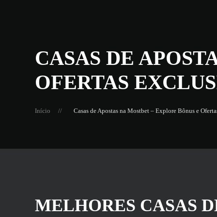
Skip
to
main
CASAS DE APOST
content
OFERTAS EXCLUS
Início
Casas de Apostas na Mostbet – Explore Bônus e Oferta
MELHORES CASAS D