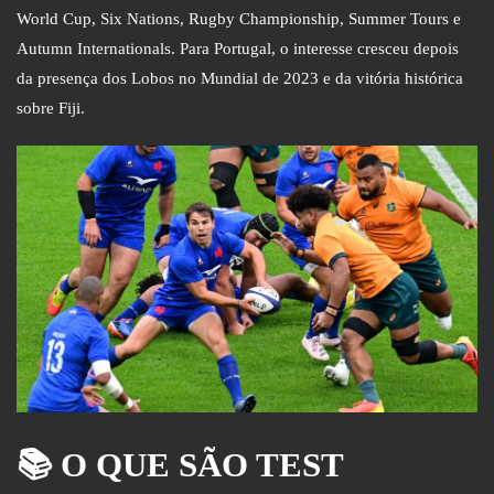
World Cup, Six Nations, Rugby Championship, Summer Tours e
Autumn Internationals. Para Portugal, o interesse cresceu depois
da presença dos Lobos no Mundial de 2023 e da vitória histórica
sobre Fiji.
📚 O QUE SÃO TEST