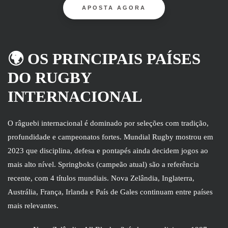
APOSTA AGORA
🌍 OS PRINCIPAIS PAÍSES
DO RUGBY
INTERNACIONAL
O râguebi internacional é dominado por seleções com tradição,
profundidade e campeonatos fortes. Mundial Rugby mostrou em
2023 que disciplina, defesa e pontapés ainda decidem jogos ao
mais alto nível. Springboks (campeão atual) são a referência
recente, com 4 títulos mundiais. Nova Zelândia, Inglaterra,
Austrália, França, Irlanda e País de Gales continuam entre países
mais relevantes.