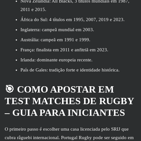
Nova Zelândia: All Blacks, 3 títulos mundiais em 1987,
2011 e 2015.
África do Sul: 4 títulos em 1995, 2007, 2019 e 2023.
Inglaterra: campeã mundial em 2003.
Austrália: campeã em 1991 e 1999.
França: finalista em 2011 e anfitriã em 2023.
Irlanda: dominante europeia recente.
País de Gales: tradição forte e identidade histórica.
🎯 COMO APOSTAR EM
TEST MATCHES DE RUGBY
– GUIA PARA INICIANTES
O primeiro passo é escolher uma casa licenciada pelo SRIJ que
cubra râguebi internacional. Portugal Rugby pode ser seguido em