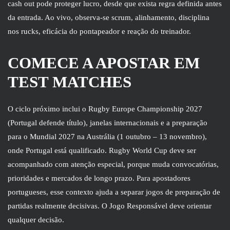
cash out pode proteger lucro, desde que exista regra definida antes
da entrada. Ao vivo, observa-se scrum, alinhamento, disciplina
nos rucks, eficácia do pontapeador e reação do treinador.
COMECE A APOSTAR EM
TEST MATCHES
O ciclo próximo inclui o Rugby Europe Championship 2027
(Portugal defende título), janelas internacionais e a preparação
para o Mundial 2027 na Austrália (1 outubro – 13 novembro),
onde Portugal está qualificado. Rugby World Cup deve ser
acompanhado com atenção especial, porque muda convocatórias,
prioridades e mercados de longo prazo. Para apostadores
portugueses, esse contexto ajuda a separar jogos de preparação de
partidas realmente decisivas. O Jogo Responsável deve orientar
qualquer decisão.