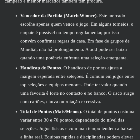
campeão e melhor marcador também têm procura.
Vencedor da Partida (Match Winner).
Este mercado
escolhe apenas quem vence o jogo. Em alguns torneios, o
empate é possível no tempo regulamentar, por isso
convém confirmar regras da casa. Em fase de grupos de
Mundial, não há prolongamento. A odd pode ser baixa
quando uma potência enfrenta uma seleção emergente.
Handicap de Pontos.
O handicap de pontos ajusta a
margem esperada entre seleções. É comum em jogos entre
top seleções e equipas menores. Pode ter valor quando
uma favorita é forte no contacto e no banco. O risco surge
com cartões, chuva ou rotação excessiva.
Total de Pontos (Mais/Menos).
O total de pontos costuma
variar entre 30 e 70 pontos, dependendo do nível das
seleções. Jogos físicos e com mau tempo tendem a baixar
a linha real. Equipas rápidas e disciplinadas podem elevar