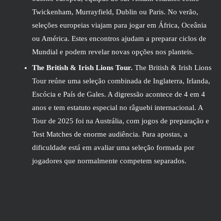
Twickenham, Murrayfield, Dublin ou Paris. No verão,
seleções europeias viajam para jogar em África, Oceânia
ou América. Estes encontros ajudam a preparar ciclos de
Mundial e podem revelar novas opções nos planteis.
The British & Irish Lions Tour.
The British & Irish Lions
Tour reúne uma seleção combinada de Inglaterra, Irlanda,
Escócia e País de Gales. A digressão acontece de 4 em 4
anos e tem estatuto especial no râguebi internacional. A
Tour de 2025 foi na Austrália, com jogos de preparação e
Test Matches de enorme audiência. Para apostas, a
dificuldade está em avaliar uma seleção formada por
jogadores que normalmente competem separados.