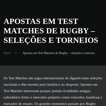
Skip
to
APOSTAS EM TEST
main
MATCHES DE RUGBY –
content
SELEÇÕES E TORNEIOS
Início
Apostas em Test Matches de Rugby – seleções e torneios
Os Test Matches são jogos internacionais de râguebi entre seleções
nacionais e têm enorme peso histórico no desporto. Apostas em
Test Matches interessam porque juntam rivalidades antigas,
calendários fortes e mercados próprios como vencedor, handicap e
marcador de ensaio. Os grandes momentos passam por Rugby