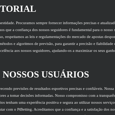
ITORIAL
honestidade. Procuramos sempre fornecer informações precisas e atualiza
amos que a confiança dos nossos seguidores é fundamental para o nosso
sso, respeitamos as leis e regulamentações do mercado de apostas despor
étodos e algoritmos de previsão, para garantir a precisão e fiabilidade 
celência aos nossos seguidores, ajudando-os a maximizar os seus ganh
NOSSOS USUÁRIOS
cendo previsões de resultados esportivos precisas e confiáveis. Nossa 
dores a tomar decisões informadas. Nosso compromisso com a transparênc
ios tenham uma experiência positiva e segura ao utilizar nossos servi
star com o PtBetting. Acreditamos que a confiança e a satisfação dos n