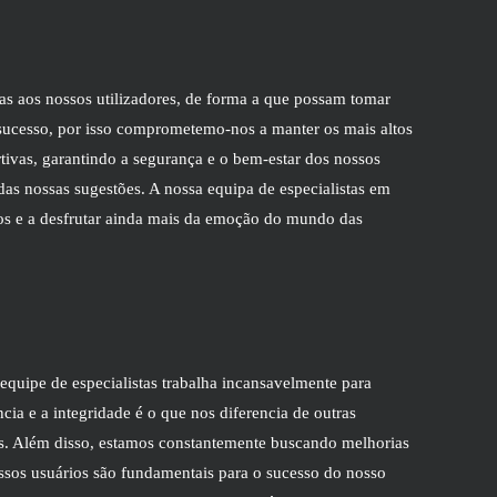
das aos nossos utilizadores, de forma a que possam tomar
 sucesso, por isso comprometemo-nos a manter os mais altos
tivas, garantindo a segurança e o bem-estar dos nossos
das nossas sugestões. A nossa equipa de especialistas em
os e a desfrutar ainda mais da emoção do mundo das
equipe de especialistas trabalha incansavelmente para
ia e a integridade é o que nos diferencia de outras
ços. Além disso, estamos constantemente buscando melhorias
ossos usuários são fundamentais para o sucesso do nosso