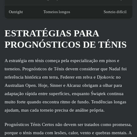
Outright
Torneios longos
Sorteio difícil
ESTRATÉGIAS PARA
PROGNÓSTICOS DE TÉNIS
A estratégia em ténis começa pela especialização em pisos e
torneios. Prognósticos de Ténis devem considerar que Nadal foi
referência histórica em terra, Federer em relva e Djokovic no
Australian Open. Hoje, Sinner e Alcaraz obrigam a olhar para
adaptação rápida entre superfícies, enquanto Świątek continua
muito forte quando encontra ritmo de fundo. Tendências longas
ajudam, mas cada torneio precisa de análise própria.
Prognósticos Ténis Certos não devem ser tratados como promessa,
porque o ténis muda com lesões, calor, vento e quebras mentais. A