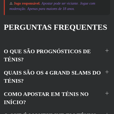
⚠️
Jogo responsável.
Apostar pode ser viciante. Jogue com
moderação. Apenas para maiores de 18 anos.
PERGUNTAS FREQUENTES
O QUE SÃO PROGNÓSTICOS DE
TÉNIS?
QUAIS SÃO OS 4 GRAND SLAMS DO
TÉNIS?
COMO APOSTAR EM TÉNIS NO
INÍCIO?