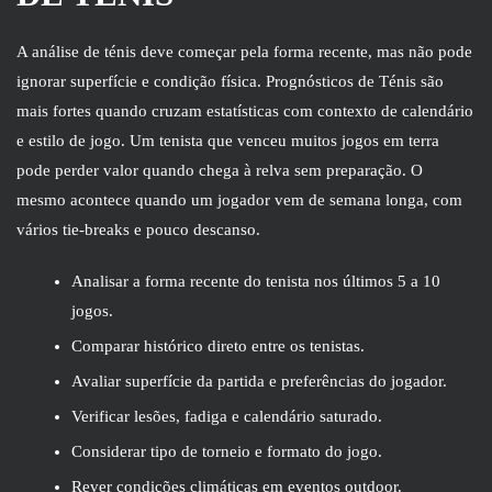
A análise de ténis deve começar pela forma recente, mas não pode
ignorar superfície e condição física. Prognósticos de Ténis são
mais fortes quando cruzam estatísticas com contexto de calendário
e estilo de jogo. Um tenista que venceu muitos jogos em terra
pode perder valor quando chega à relva sem preparação. O
mesmo acontece quando um jogador vem de semana longa, com
vários tie-breaks e pouco descanso.
Analisar a forma recente do tenista nos últimos 5 a 10
jogos.
Comparar histórico direto entre os tenistas.
Avaliar superfície da partida e preferências do jogador.
Verificar lesões, fadiga e calendário saturado.
Considerar tipo de torneio e formato do jogo.
Rever condições climáticas em eventos outdoor.