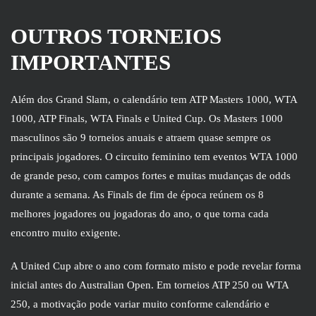
OUTROS TORNEIOS
IMPORTANTES
Além dos Grand Slam, o calendário tem ATP Masters 1000, WTA
1000, ATP Finals, WTA Finals e United Cup. Os Masters 1000
masculinos são 9 torneios anuais e atraem quase sempre os
principais jogadores. O circuito feminino tem eventos WTA 1000
de grande peso, com campos fortes e muitas mudanças de odds
durante a semana. As Finals de fim de época reúnem os 8
melhores jogadores ou jogadoras do ano, o que torna cada
encontro muito exigente.
A United Cup abre o ano com formato misto e pode revelar forma
inicial antes do Australian Open. Em torneios ATP 250 ou WTA
250, a motivação pode variar muito conforme calendário e